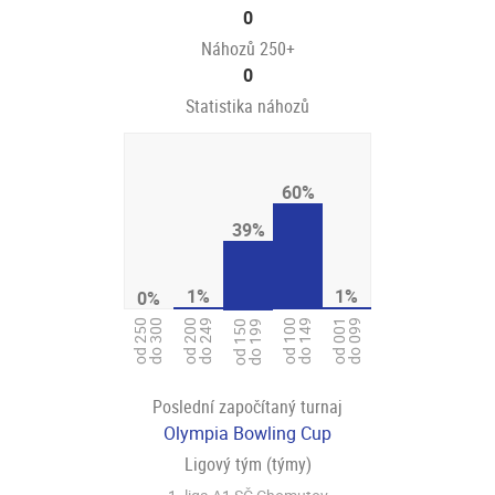
0
Náhozů 250+
0
Statistika náhozů
60%
39%
1%
1%
0%
od 200
do 249
od 001
do 099
od 250
do 300
od 100
do 149
od 150
do 199
Poslední započítaný turnaj
Olympia Bowling Cup
Ligový tým (týmy)