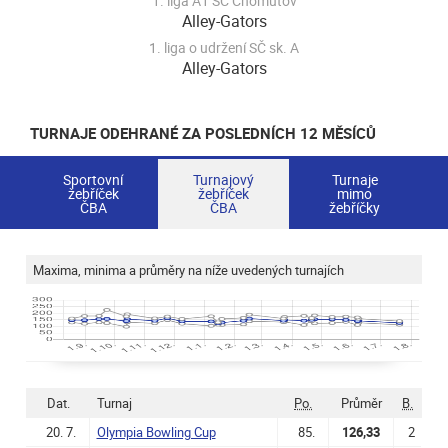
1. liga A1 SČ Chomutov
Alley-Gators
1. liga o udržení SČ sk. A
Alley-Gators
TURNAJE ODEHRANÉ ZA POSLEDNÍCH 12 MĚSÍCŮ
Sportovní
Turnajový
Turnaje
žebříček
žebříček
mimo
ČBA
ČBA
žebříčky
Maxima, minima a průměry na níže uvedených turnajích
Dat.
Turnaj
Po.
Průměr
B.
20. 7.
Olympia Bowling Cup
85.
126,33
2