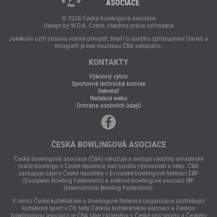
ASOCIACE
© 2026 Česká bowlingová asociace
Design by W.D.A. Czech, všechna práva vyhrazena
Jakékoliv užití obsahu včetně převzetí, šíření či dalšího zpřístupnění článků a
fotografií je bez souhlasu ČBA zakázáno.
KONTAKTY
Výkonný výbor
Sportovně technická komise
Sekretář
Redakce webu
Ochrana osobních údajů
ČESKÁ BOWLINGOVÁ ASOCIACE
Česká bowlingová asociace (ČBA) sdružuje a eviduje všechny amatérské
hráče bowlingu v České republice, bez rozdílu výkonnosti a věku. ČBA
zastupuje zájmy České republiky v Evropské bowlingové federaci EBF
(European Bowling Federation) a světové bowlingové asociaci IBF
(International Bowling Federation).
V rámci České kuželkářské a bowlingové federace (organizace zastřešující
kuželkový sport v ČR, tedy Českou kuželkářskou asociaci a Českou
bowlingovou asociaci) je ČBA také začleněna v České unii sportu a Českém