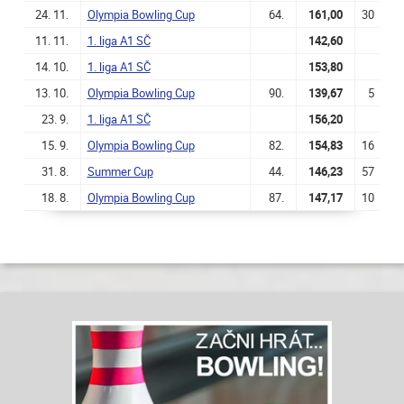
24. 11.
Olympia Bowling Cup
64.
161,00
30
11. 11.
1. liga A1 SČ
142,60
14. 10.
1. liga A1 SČ
153,80
13. 10.
Olympia Bowling Cup
90.
139,67
5
23. 9.
1. liga A1 SČ
156,20
15. 9.
Olympia Bowling Cup
82.
154,83
16
31. 8.
Summer Cup
44.
146,23
57
18. 8.
Olympia Bowling Cup
87.
147,17
10