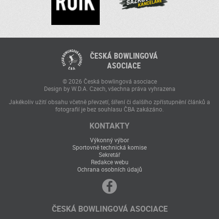
ČESKÁ BOWLINGOVÁ
ASOCIACE
© 2026 Česká bowlingová asociace
Design by W.D.A. Czech, všechna práva vyhrazena
Jakékoliv užití obsahu včetně převzetí, šíření či dalšího zpřístupnění článků a
fotografií je bez souhlasu ČBA zakázáno.
KONTAKTY
Výkonný výbor
Sportovně technická komise
Sekretář
Redakce webu
Ochrana osobních údajů
ČESKÁ BOWLINGOVÁ ASOCIACE