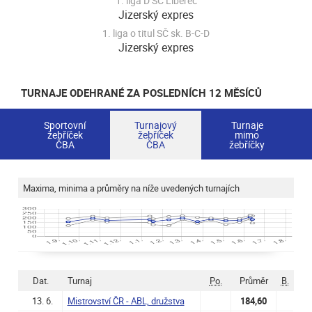
1. liga D SČ Liberec
Jizerský expres
1. liga o titul SČ sk. B-C-D
Jizerský expres
TURNAJE ODEHRANÉ ZA POSLEDNÍCH 12 MĚSÍCŮ
Sportovní
Turnajový
Turnaje
žebříček
žebříček
mimo
ČBA
ČBA
žebříčky
Maxima, minima a průměry na níže uvedených turnajích
Dat.
Turnaj
Po.
Průměr
B.
13. 6.
Mistrovství ČR - ABL, družstva
184,60