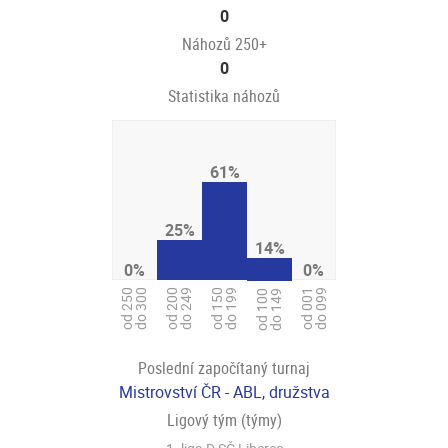
0
Náhozů 250+
0
Statistika náhozů
61%
25%
14%
0%
0%
od 150
do 199
od 250
do 300
od 200
do 249
od 001
do 099
od 100
do 149
Poslední započítaný turnaj
Mistrovství ČR - ABL, družstva
Ligový tým (týmy)