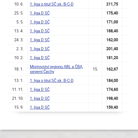
10. 6.
1. liga o titul SČ sk. B-C-D
211,75
25. 5.
1. liga D SČ
175,40
5. 5.
1. liga D SČ
171,00
13. 4.
1. liga D SČ
188,40
24. 3.
1. liga D SČ
162,00
2. 3.
1. liga D SČ
201,40
10. 2.
1. liga D SČ
181,20
Mistrovství regionu ABL a ČBA,
18. 1.
15.
162,67
severní Čechy
13. 1.
1. liga o titul SČ sk. B-C-D
184,00
11. 11.
1. liga D SČ
174,60
21. 10.
1. liga D SČ
198,40
15. 9.
1. liga D SČ
159,40