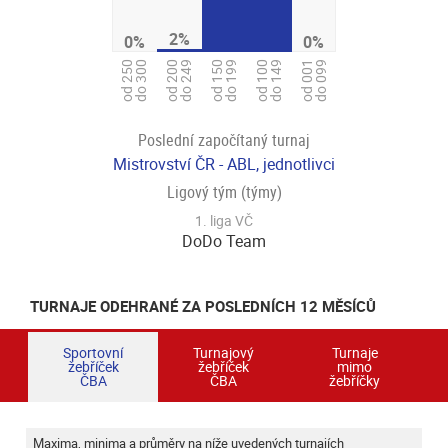
2%
0%
0%
od 100
do 149
od 150
do 199
od 250
do 300
od 001
do 099
od 200
do 249
Poslední započítaný turnaj
Mistrovství ČR - ABL, jednotlivci
Ligový tým (týmy)
1. liga VČ
DoDo Team
TURNAJE ODEHRANÉ ZA POSLEDNÍCH 12 MĚSÍCŮ
Sportovní
Turnajový
Turnaje
žebříček
žebříček
mimo
ČBA
ČBA
žebříčky
Maxima, minima a průměry na níže uvedených turnajích