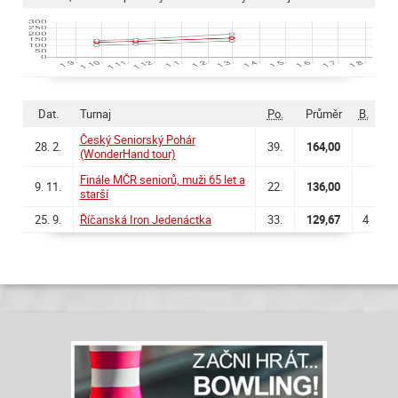
Dat.
Turnaj
Po.
Průměr
B.
Český Seniorský Pohár
28. 2.
39.
164,00
(WonderHand tour)
Finále MČR seniorů, muži 65 let a
9. 11.
22.
136,00
starší
25. 9.
Říčanská Iron Jedenáctka
33.
129,67
4