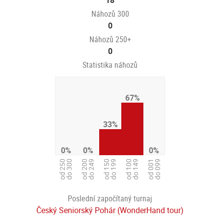
18
Náhozů 300
0
Náhozů 250+
0
Statistika náhozů
67%
33%
0%
0%
0%
od 150
do 199
od 250
do 300
od 200
do 249
od 001
do 099
od 100
do 149
Poslední započítaný turnaj
Český Seniorský Pohár (WonderHand tour)