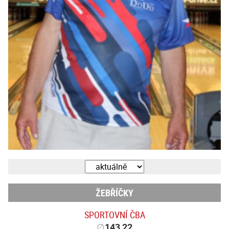
ŽEBŘÍČKY
SPORTOVNÍ ČBA
∅
143,22