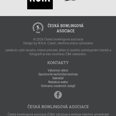
ČESKÁ BOWLINGOVÁ
ASOCIACE
© 2026 Česká bowlingová asociace
Design by W.D.A. Czech, všechna práva vyhrazena
Jakékoliv užití obsahu včetně převzetí, šíření či dalšího zpřístupnění článků a
fotografií je bez souhlasu ČBA zakázáno.
KONTAKTY
Výkonný výbor
Sportovně technická komise
Sekretář
Redakce webu
Ochrana osobních údajů
ČESKÁ BOWLINGOVÁ ASOCIACE
Česká bowlingová asociace (ČBA) sdružuje a eviduje všechny amatérské