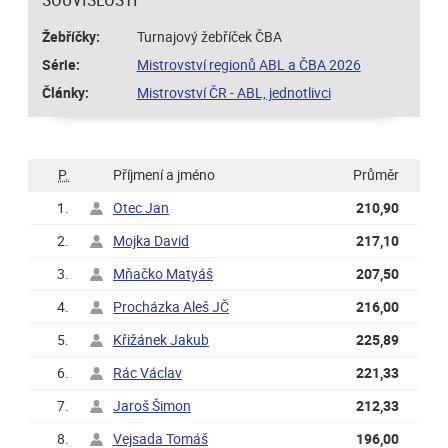
Žebříčky:
Turnajový žebříček ČBA
Série:
Mistrovství regionů ABL a ČBA 2026
Články:
Mistrovství ČR - ABL, jednotlivci
P.
Příjmení a jméno
Průměr
1.
Otec Jan
210,90
2.
Mojka David
217,10
3.
Mňačko Matyáš
207,50
4.
Procházka Aleš JČ
216,00
5.
Křižánek Jakub
225,89
6.
Rác Václav
221,33
7.
Jaroš Šimon
212,33
8.
Vejsada Tomáš
196,00