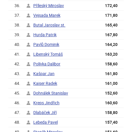
36.
Příleský Miroslav
172,40
37.
Vejsada Marek
171,80
38.
Butal Jaroslav st.
165,40
39.
Hurda Patrik
167,80
40.
Pavlů Dominik
164,20
41.
Libenský Tomáš
163,20
42.
Polívka Dalibor
158,60
43.
Kašpar Jan
161,80
44.
Kaiser Radek
161,00
45.
Dohnálek Stanislav
152,60
46.
Kreps Jindřich
160,60
47.
Dlabáček Jiří
158,80
48.
Lebeda Pavel
157,40
49.
Staněk Miroslav
151,60