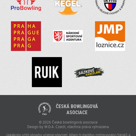
ČESKÁ BOWLINGOVÁ
ASOCIACE
© 2026 Česká bowlingová asociace
Design by W.D.A. Czech, všechna práva vyhrazena
Jakékoliv užití obsahu včetně převzetí, šíření či dalšího zpřístupnění článků a