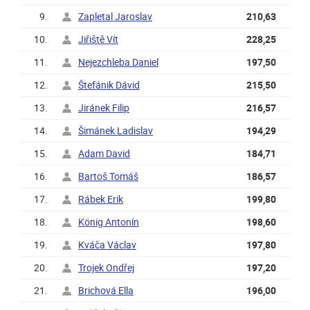
9.
Zapletal Jaroslav
210,63
10.
Jiřiště Vít
228,25
11.
Nejezchleba Daniel
197,50
12.
Štefánik Dávid
215,50
13.
Jiránek Filip
216,57
14.
Šimánek Ladislav
194,29
15.
Adam David
184,71
16.
Bartoš Tomáš
186,57
17.
Rábek Erik
199,80
18.
König Antonín
198,60
19.
Kváča Václav
197,80
20.
Trojek Ondřej
197,20
21.
Brichová Ella
196,00