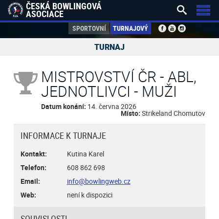
ČESKÁ BOWLINGOVÁ


ASOCIACE
SPORTOVNÍ
TURNAJOVÝ
TURNAJ
MISTROVSTVÍ ČR - ABL,
JEDNOTLIVCI - MUŽI
Datum konání:
14. června 2026
Místo:
Strikeland Chomutov
INFORMACE K TURNAJE
Kontakt:
Kutina Karel
Telefon:
608 862 698
Email:
info@bowlingweb.cz
Web:
není k dispozici
SOUVISLOSTI