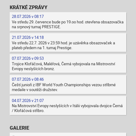
KRÁTKÉ ZPRÁVY
28.07.2026 v 08:17
Ve středu 29. července bude po 19.oo hod. otevřena obsazovačka
na srpnový turnaj PRESTIGE.
21.07.2026 v 14:18
Ve středu 22.7. 2026 v 23:59 hod. je uzávěrka obsazovaček a
plateb předem na 1. turnaj Prestige.
07.07.2026 v 09:53
Trojice Klofáčová, Maléřová, Černá vybojovala na Mistrovství
Evropy neslyšících bronz.
07.07.2026 v 08:46
Čeští junioři z IBF World Youth Championships vezou stříbrné
medaile v soutěži družstev.
04.07.2026 v 21:07
Na Mistrovství Evropy neslyšících v Itálii vybojovala dvojice Černá
/ Klofáčová stříbro.
GALERIE