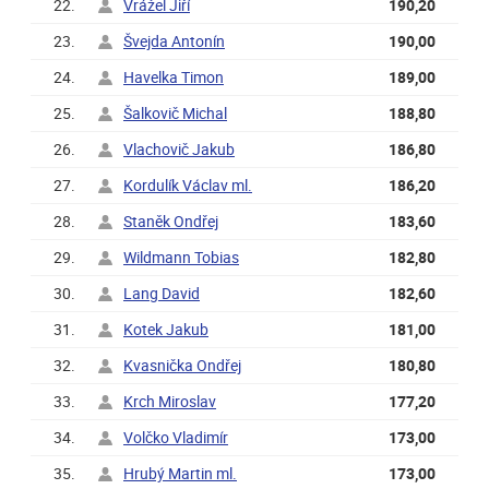
22.
Vrážel Jiří
190,20
23.
Švejda Antonín
190,00
24.
Havelka Timon
189,00
25.
Šalkovič Michal
188,80
26.
Vlachovič Jakub
186,80
27.
Kordulík Václav ml.
186,20
28.
Staněk Ondřej
183,60
29.
Wildmann Tobias
182,80
30.
Lang David
182,60
31.
Kotek Jakub
181,00
32.
Kvasnička Ondřej
180,80
33.
Krch Miroslav
177,20
34.
Volčko Vladimír
173,00
35.
Hrubý Martin ml.
173,00