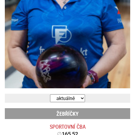
ŽEBŘÍČKY
SPORTOVNÍ ČBA
∅
165,52