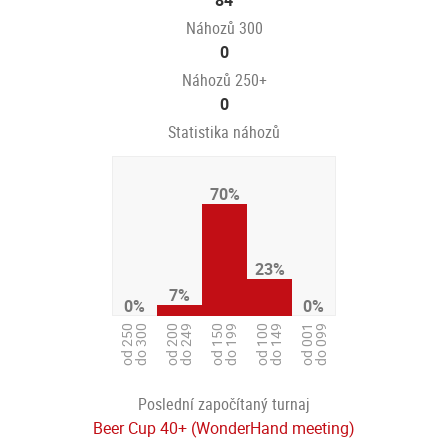
84
Náhozů 300
0
Náhozů 250+
0
Statistika náhozů
70%
23%
7%
0%
0%
od 100
do 149
od 250
do 300
od 150
do 199
od 001
do 099
od 200
do 249
Poslední započítaný turnaj
Beer Cup 40+ (WonderHand meeting)