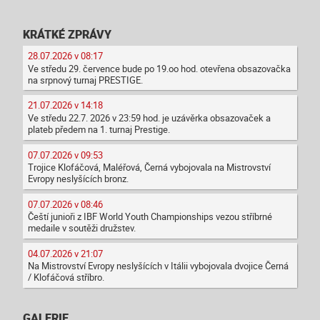
KRÁTKÉ ZPRÁVY
28.07.2026 v 08:17
Ve středu 29. července bude po 19.oo hod. otevřena obsazovačka
na srpnový turnaj PRESTIGE.
21.07.2026 v 14:18
Ve středu 22.7. 2026 v 23:59 hod. je uzávěrka obsazovaček a
plateb předem na 1. turnaj Prestige.
07.07.2026 v 09:53
Trojice Klofáčová, Maléřová, Černá vybojovala na Mistrovství
Evropy neslyšících bronz.
07.07.2026 v 08:46
Čeští junioři z IBF World Youth Championships vezou stříbrné
medaile v soutěži družstev.
04.07.2026 v 21:07
Na Mistrovství Evropy neslyšících v Itálii vybojovala dvojice Černá
/ Klofáčová stříbro.
GALERIE