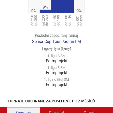
9%
0%
0%
od 150
do 199
od 250
do 300
od 100
do 149
od 001
do 099
od 200
do 249
Poslední započítaný turnaj
Senior Cup Tour Jadran FM
Ligový tým (týmy)
1. liga A SM
Formprojekt
1. liga B SM
Formprojekt
1. liga o titul SM
Formprojekt
TURNAJE ODEHRANÉ ZA POSLEDNÍCH 12 MĚSÍCŮ
Sportovní
Turnajový
Turnaje