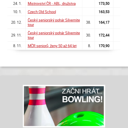
24. 1.
Mistrovství ČR - ABL, družstva
173,50
10. 1.
Czech Old School
163,53
Český seniorský pohár Silvernite
20. 12.
38.
164,17
tour
Český seniorský pohár Silvernite
29. 11.
30.
172,44
tour
8. 11.
MČR seniorů, ženy 50 až 64 let
8.
170,90