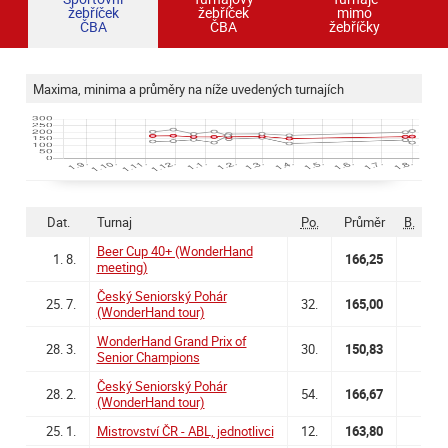
žebříček
žebříček
mimo
ČBA
ČBA
žebříčky
Maxima, minima a průměry na níže uvedených turnajích
Dat.
Turnaj
Po.
Průměr
B.
Beer Cup 40+ (WonderHand
1. 8.
166,25
meeting)
Český Seniorský Pohár
25. 7.
32.
165,00
(WonderHand tour)
WonderHand Grand Prix of
28. 3.
30.
150,83
Senior Champions
Český Seniorský Pohár
28. 2.
54.
166,67
(WonderHand tour)
25. 1.
Mistrovství ČR - ABL, jednotlivci
12.
163,80