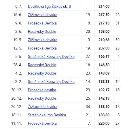
6. 7.
Devítková liga Žižkov sk. B
214,00
16. 6.
Žižkovská devítka
19.
217,50
26
9. 6.
Prosecká Devítka
8.
217,13
31
3. 6.
Radavský Double
20.
153,00
19. 5.
Žižkovská devítka
9.
210,63
39
12. 5.
Prosecká Devítka
19.
207,00
23
5. 5.
Strašnická Xbowling Devítka
27.
166,17
4
28. 4.
Radavský Double
16.
146,50
4. 2.
Radavský Double
23.
143,09
3. 2.
Strašnická Xbowling Devítka
14.
188,38
12
30. 12.
Prosecká devítka
23.
192,17
18
26. 12.
Radavský Double
25.
142,13
26. 12.
Žižkovská devítka
34.
188,50
18
18. 11.
Strašnická Iron Devítka
21.
183,80
5
11. 11.
Prosecká Devítka
7.
226,00
27