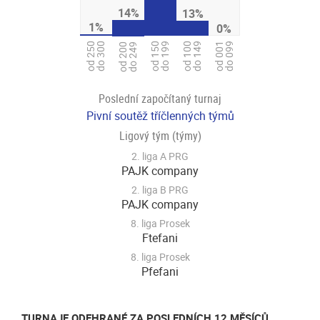
14%
13%
1%
0%
od 250
do 300
od 100
do 149
od 001
do 099
od 150
do 199
od 200
do 249
Poslední započítaný turnaj
Pivní soutěž tříčlenných týmů
Ligový tým (týmy)
2. liga A PRG
PAJK company
2. liga B PRG
PAJK company
8. liga Prosek
Ftefani
8. liga Prosek
Pfefani
TURNAJE ODEHRANÉ ZA POSLEDNÍCH 12 MĚSÍCŮ