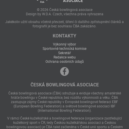
ASOCIACE
© 2026 Česká bowlingová asociace
Design by W.D.A. Czech, všechna práva vyhrazena
Jakékoliv užití obsahu včetně převzetí, šíření či dalšího zpřístupnění článků a
fotografií je bez souhlasu ČBA zakázáno.
KONTAKTY
Výkonný výbor
Sportovně technická komise
Sekretář
Redakce webu
Ochrana osobních údajů
ČESKÁ BOWLINGOVÁ ASOCIACE
Česká bowlingová asociace (ČBA) sdružuje a eviduje všechny amatérské
hráče bowlingu v České republice, bez rozdílu výkonnosti a věku. ČBA
zastupuje zájmy České republiky v Evropské bowlingové federaci EBF
(European Bowling Federation) a světové bowlingové asociaci IBF
(International Bowling Federation).
V rámci České kuželkářské a bowlingové federace (organizace zastřešující
kuželkový sport v ČR, tedy Českou kuželkářskou asociaci a Českou
bowlingovou asociaci) je ČBA také začleněna v České unii sportu a Českém