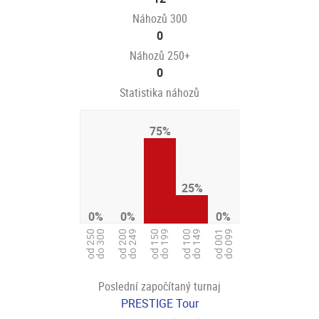
Náhozů 300
0
Náhozů 250+
0
Statistika náhozů
75%
25%
0%
0%
0%
od 250
do 300
od 200
do 249
od 150
do 199
od 100
do 149
od 001
do 099
Poslední započítaný turnaj
PRESTIGE Tour