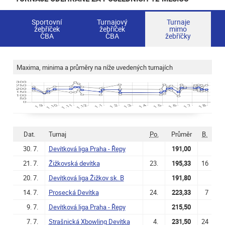
Sportovní
Turnajový
Turnaje
žebříček
žebříček
mimo
ČBA
ČBA
žebříčky
Maxima, minima a průměry na níže uvedených turnajích
Dat.
Turnaj
Po.
Průměr
B.
30. 7.
Devítková liga Praha - Řepy
191,00
21. 7.
Žižkovská devítka
23.
195,33
16
20. 7.
Devítková liga Žižkov sk. B
191,80
14. 7.
Prosecká Devítka
24.
223,33
7
9. 7.
Devítková liga Praha - Řepy
215,50
7. 7.
Strašnická Xbowling Devítka
4.
231,50
24