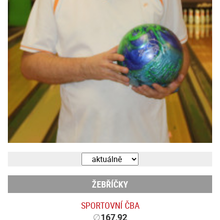
ŽEBŘÍČKY
SPORTOVNÍ ČBA
∅
167,92