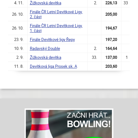
4. 11.
Žižkovská devítka
2.
226,13
33
Finále ČR Letní Devítkové Ligy,
26. 10.
205,00
2. část
Finále ČR Letní Devítkové Ligy,
26. 10.
194,67
1. část
23. 9.
Finále Devítkové ligy Řepy
197,20
10. 9.
Radavský Double
2.
164,64
2. 9.
Žižkovská devítka
33.
137,00
1
11. 8.
Devítková liga Prosek sk. A
203,60