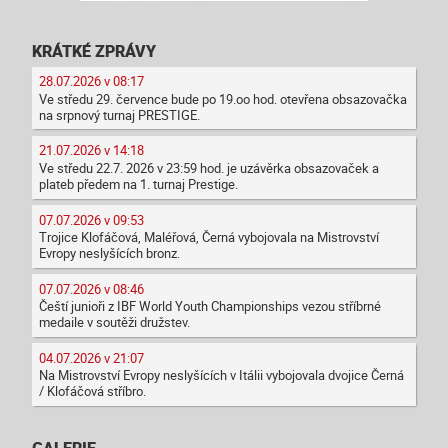
KRÁTKÉ ZPRÁVY
28.07.2026 v 08:17
Ve středu 29. července bude po 19.oo hod. otevřena obsazovačka
na srpnový turnaj PRESTIGE.
21.07.2026 v 14:18
Ve středu 22.7. 2026 v 23:59 hod. je uzávěrka obsazovaček a
plateb předem na 1. turnaj Prestige.
07.07.2026 v 09:53
Trojice Klofáčová, Maléřová, Černá vybojovala na Mistrovství
Evropy neslyšících bronz.
07.07.2026 v 08:46
Čeští junioři z IBF World Youth Championships vezou stříbrné
medaile v soutěži družstev.
04.07.2026 v 21:07
Na Mistrovství Evropy neslyšících v Itálii vybojovala dvojice Černá
/ Klofáčová stříbro.
GALERIE