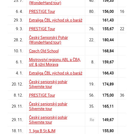
25. 7.
40.
159,33
(WonderHand tour)
6. 4.
PRESTIGE Tour
80.
156,00
16
29. 3.
Extraliga ČBL východ sk.o baráž
161,43
9. 3.
PRESTIGE Tour
76.
155,67
22
Český Seniorský Pohár
28. 2.
22.
180,44
(WonderHand tour)
10. 1.
Czech Old School
168,84
Mistrovství regionu ABL a ČBA,
6. 1.
8.
159,67
stř. & jižní Morava
4. 1.
Extraliga ČBL východ sk.o baráž
166,43
Český seniorský pohár
20. 12.
19.
174,89
Silvernite tour
8. 12.
PRESTIGE Tour
56.
175,00
36
Český seniorský pohár
29. 11.
35.
165,11
Silvernite tour
Český seniorský pohár
29. 11.
Re
149,67
Silvernite tour
18. 11.
1. liga B St.&JM
155,80