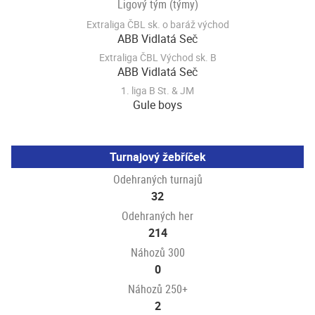
Ligový tým (týmy)
Extraliga ČBL sk. o baráž východ
ABB Vidlatá Seč
Extraliga ČBL Východ sk. B
ABB Vidlatá Seč
1. liga B St. & JM
Gule boys
Turnajový žebříček
Odehraných turnajů
32
Odehraných her
214
Náhozů 300
0
Náhozů 250+
2