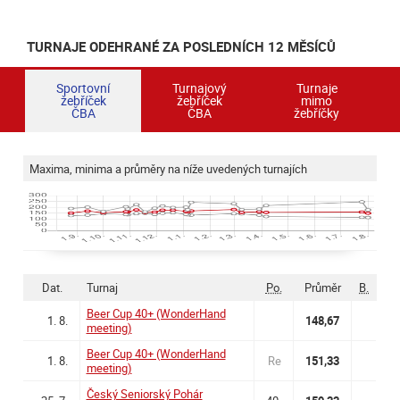
TURNAJE ODEHRANÉ ZA POSLEDNÍCH 12 MĚSÍCŮ
Sportovní
Turnajový
Turnaje
žebříček
žebříček
mimo
ČBA
ČBA
žebříčky
Maxima, minima a průměry na níže uvedených turnajích
Dat.
Turnaj
Po.
Průměr
B.
Beer Cup 40+ (WonderHand
1. 8.
148,67
meeting)
Beer Cup 40+ (WonderHand
1. 8.
Re
151,33
meeting)
Český Seniorský Pohár