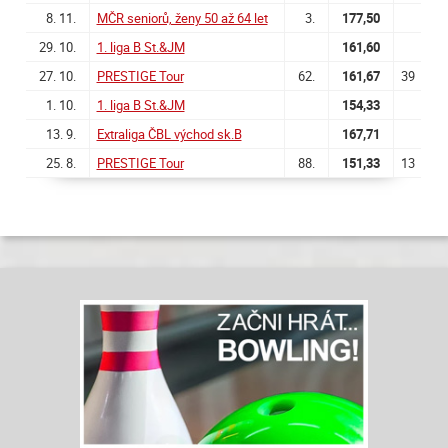
8. 11.
MČR seniorů, ženy 50 až 64 let
3.
177,50
29. 10.
1. liga B St.&JM
161,60
27. 10.
PRESTIGE Tour
62.
161,67
39
1. 10.
1. liga B St.&JM
154,33
13. 9.
Extraliga ČBL východ sk.B
167,71
25. 8.
PRESTIGE Tour
88.
151,33
13