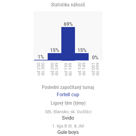
Statistika náhozů
69%
15%
15%
1%
0%
od 250
do 300
od 200
do 249
od 100
do 149
od 001
do 099
od 150
do 199
Poslední započítaný turnaj
Fortell cup
Ligový tým (týmy)
SBL Blansko, sk. Oušťáci
Svido
1. liga B St. & JM
Gule boys