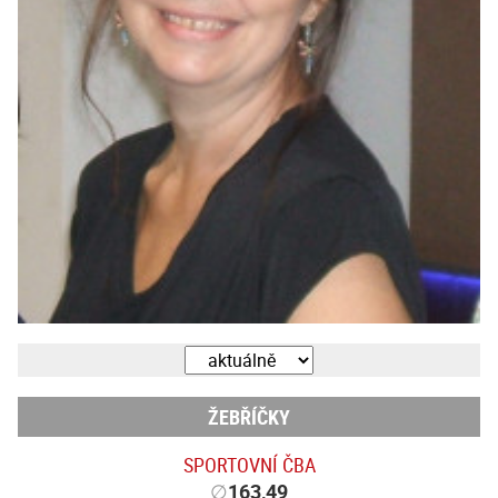
ŽEBŘÍČKY
SPORTOVNÍ ČBA
∅
163,49