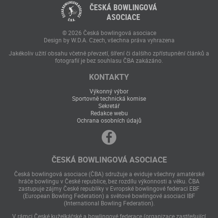
ČESKÁ BOWLINGOVÁ
ASOCIACE
© 2026 Česká bowlingová asociace
Design by W.D.A. Czech, všechna práva vyhrazena
Jakékoliv užití obsahu včetně převzetí, šíření či dalšího zpřístupnění článků a
fotografií je bez souhlasu ČBA zakázáno.
KONTAKTY
Výkonný výbor
Sportovně technická komise
Sekretář
Redakce webu
Ochrana osobních údajů
ČESKÁ BOWLINGOVÁ ASOCIACE
Česká bowlingová asociace (ČBA) sdružuje a eviduje všechny amatérské
hráče bowlingu v České republice, bez rozdílu výkonnosti a věku. ČBA
zastupuje zájmy České republiky v Evropské bowlingové federaci EBF
(European Bowling Federation) a světové bowlingové asociaci IBF
(International Bowling Federation).
V rámci České kuželkářské a bowlingové federace (organizace zastřešující