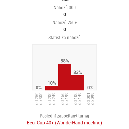
Náhozů 300
0
Náhozů 250+
0
Statistika náhozů
58%
33%
10%
0%
0%
od 150
do 199
od 100
do 149
od 250
do 300
od 200
do 249
od 001
do 099
Poslední započítaný turnaj
Beer Cup 40+ (WonderHand meeting)