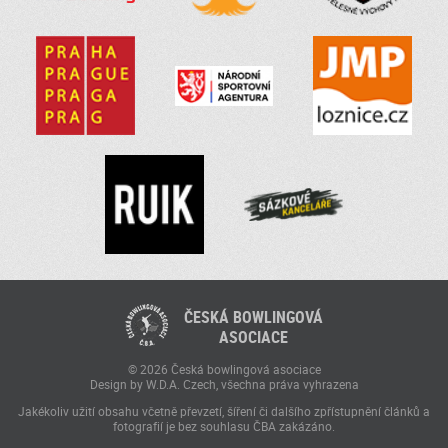
ČESKÁ BOWLINGOVÁ
ASOCIACE
© 2026 Česká bowlingová asociace
Design by W.D.A. Czech, všechna práva vyhrazena
Jakékoliv užití obsahu včetně převzetí, šíření či dalšího zpřístupnění článků a
fotografií je bez souhlasu ČBA zakázáno.