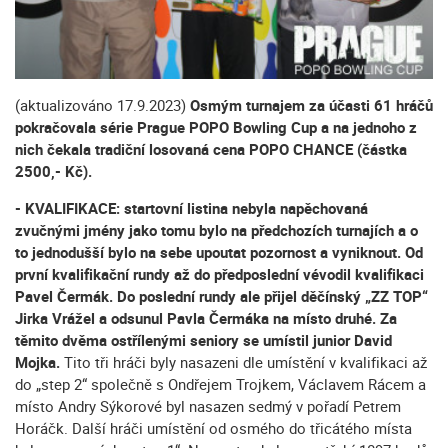
(aktualizováno 17.9.2023)
Osmým turnajem za účasti 61 hráčů
pokračovala série Prague POPO Bowling Cup a na jednoho z
nich čekala tradiční losovaná cena POPO CHANCE (částka
2500,- Kč).
- KVALIFIKACE:
startovní listina nebyla napěchovaná
zvučnými jmény jako tomu bylo na předchozích turnajích a o
to jednodušší bylo na sebe upoutat pozornost a vyniknout. Od
první kvalifikační rundy až do předposlední vévodil kvalifikaci
Pavel Čermák. Do poslední rundy ale přijel děčínský „ZZ TOP“
Jirka Vrážel a odsunul Pavla Čermáka na místo druhé. Za
těmito dvěma ostřílenými seniory se umístil junior David
Mojka.
Tito tři hráči byly nasazeni dle umístění v kvalifikaci až
do „step 2“ společně s Ondřejem Trojkem, Václavem Rácem a
místo Andry Sýkorové byl nasazen sedmý v pořadí Petrem
Horáčk. Další hráči umístění od osmého do třicátého místa