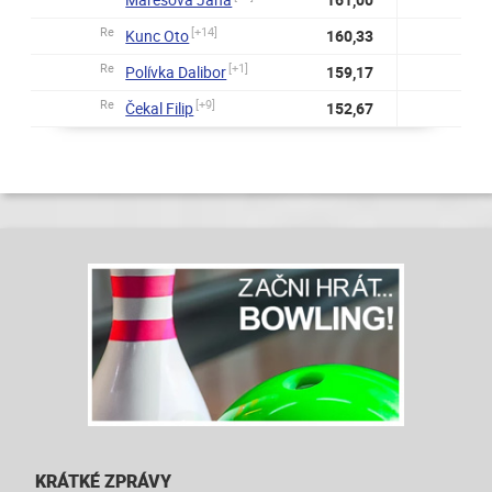
Re
[+14]
Kunc Oto
160,33
Re
[+1]
Polívka Dalibor
159,17
Re
[+9]
Čekal Filip
152,67
KRÁTKÉ ZPRÁVY