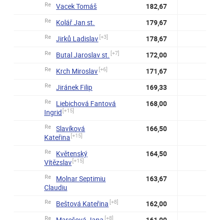
Re
Vacek Tomáš
182,67
Re
Kolář Jan st.
179,67
Re
[+3]
Jirků Ladislav
178,67
Re
[+7]
Butal Jaroslav st.
172,00
Re
[+6]
Krch Miroslav
171,67
Re
Jiránek Filip
169,33
Re
Liebichová Fantová
168,00
[+15]
Ingrid
Re
Slavíková
166,50
[+15]
Kateřina
Re
Květenský
164,50
[+15]
Vítězslav
Re
Molnar Septimiu
163,67
Claudiu
Re
[+8]
Beštová Kateřina
162,00
Re
[+8]
Marešová Jana
161,00