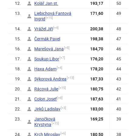
12.
Kolář Jan st.
193,17
50
13.
Liebichová Fantová
171,60
49
[+15]
Ingrid
[+4]
14.
Vrážel Jiří
200,38
48
15.
Čermák Pavel
198,38
47
[+8]
16.
Marešová Jana
184,70
46
[+7]
17.
Soukup Libor
176,20
45
[+4]
18.
Haxa Adam
178,20
44
[+13]
19.
Sýkorová Andrea
187,33
43
[+15]
20.
Rácová Julie
180,75
42
[+8]
21.
Colon Josef
187,63
41
[+3]
22.
Jirků Ladislav
183,00
40
23.
Janočková
169,25
39
[+15]
Krystyna
[+6]
24.
Krch Miroslav
180,50
38