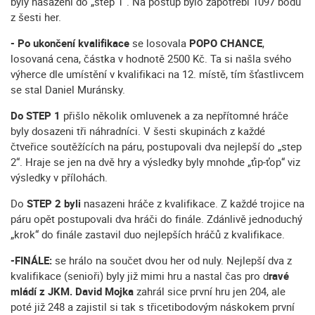
byly nasazení do „step 1“. Na postup bylo zapotřebí 1097 bodů
z šesti her.
- Po ukončení kvalifikace
se losovala
POPO CHANCE
,
losovaná cena, částka v hodnotě 2500 Kč. Ta si našla svého
výherce dle umístění v kvalifikaci na 12. místě, tím šťastlivcem
se stal Daniel Muránsky.
Do
STEP 1
přišlo několik omluvenek a za nepřítomné hráče
byly dosazeni tři náhradníci. V šesti skupinách z každé
čtveřice soutěžících na páru, postupovali dva nejlepší do „step
2“. Hraje se jen na dvě hry a výsledky byly mnohde „ťip-ťop“ viz
výsledky v přílohách.
Do
STEP 2
byli
nasazeni hráče z kvalifikace. Z každé trojice na
páru opět postupovali dva hráči do finále. Zdánlivě jednoduchý
„krok“ do finále zastavil duo nejlepších hráčů z kvalifikace.
-FINÁLE:
se hrálo na součet dvou her od nuly. Nejlepší dva z
kvalifikace (senioři) byly již mimi hru a nastal čas pro d
ravé
mládí z JKM. David Mojka
zahrál sice první hru jen 204, ale
poté již 248 a zajistil si tak s třicetibodovým náskokem první