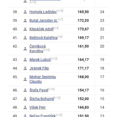
[+14]
[+14]
38.
Homola Ladislav
165,50
24
[+7]
39.
Butal Jaroslav st.
172,33
23
[+4]
40.
Klepáček Adolf
173,67
22
[+8]
41.
Beštová Kateřina
169,17
21
42.
Černíková
161,50
20
[+15]
Karolína
[+12]
43.
Marek Luboš
164,17
19
44.
Jiránek Filip
171,17
18
45.
Molnar Septimiu
168,00
17
Claudiu
[+13]
46.
Štafa Pavel
154,17
16
[+15]
47.
Štícha Bohumil
152,00
15
48.
Víšek Petr
166,83
14
[+15]
49.
Nečas František
151,50
13