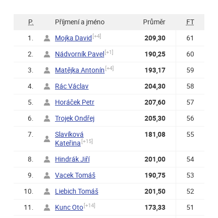
P.
Příjmení a jméno
Průměr
FT
[+4]
1.
Mojka David
209,30
61
[+1]
2.
Nádvorník Pavel
190,25
60
[+4]
3.
Matějka Antonín
193,17
59
4.
Rác Václav
204,30
58
5.
Horáček Petr
207,60
57
6.
Trojek Ondřej
205,30
56
7.
Slavíková
181,08
55
[+15]
Kateřina
8.
Hindrák Jiří
201,00
54
9.
Vacek Tomáš
190,75
53
10.
Liebich Tomáš
201,50
52
[+14]
11.
Kunc Oto
173,33
51