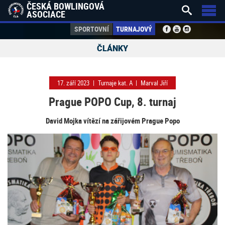
ČESKÁ BOWLINGOVÁ


ASOCIACE
SPORTOVNÍ
TURNAJOVÝ
ČLÁNKY
17. září 2023
|
Turnaje kat. A
|
Marval Jiří
Prague POPO Cup, 8. turnaj
David Mojka vítězí na zářijovém Prague Popo