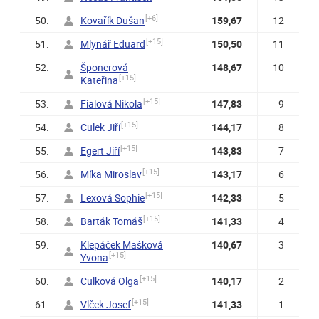
[+6]
50.
Kovařík Dušan
159,67
12
[+15]
51.
Mlynář Eduard
150,50
11
52.
Šponerová
148,67
10
[+15]
Kateřina
[+15]
53.
Fialová Nikola
147,83
9
[+15]
54.
Culek Jiří
144,17
8
[+15]
55.
Egert Jiří
143,83
7
[+15]
56.
Míka Miroslav
143,17
6
[+15]
57.
Lexová Sophie
142,33
5
[+15]
58.
Barták Tomáš
141,33
4
59.
Klepáček Mašková
140,67
3
[+15]
Yvona
[+15]
60.
Culková Olga
140,17
2
[+15]
61.
Vlček Josef
141,33
1