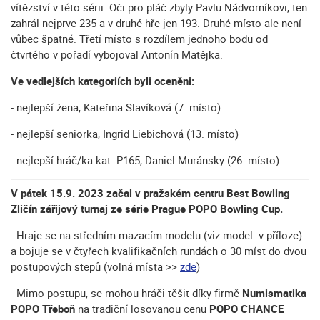
vítězství v této sérii. Oči pro pláč zbyly Pavlu Nádvorníkovi, ten
zahrál nejprve 235 a v druhé hře jen 193. Druhé místo ale není
vůbec špatné. Třetí místo s rozdílem jednoho bodu od
čtvrtého v pořadí vybojoval Antonín Matějka.
Ve vedlejších kategoriích byli oceněni:
- nejlepší žena, Kateřina Slavíková (7. místo)
- nejlepší seniorka, Ingrid Liebichová (13. místo)
- nejlepší hráč/ka kat. P165, Daniel Muránsky (26. místo)
V pátek 15.9. 2023 začal v pražském centru Best Bowling
Zličín zářijový turnaj ze série Prague POPO Bowling Cup.
- Hraje se na středním mazacím modelu (viz model. v příloze)
a bojuje se v čtyřech kvalifikačních rundách o 30 míst do dvou
postupových stepů (volná místa >>
zde
)
- Mimo postupu, se mohou hráči těšit díky firmě
Numismatika
POPO Třeboň
na tradiční losovanou cenu
POPO CHANCE