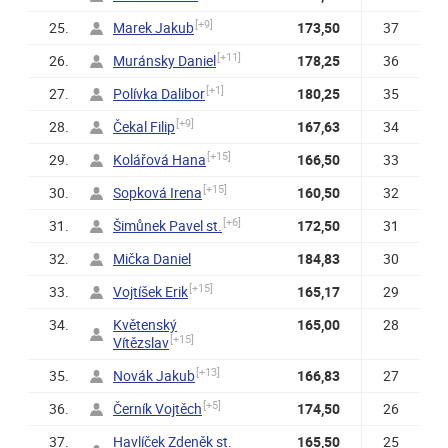
[+9]
25.
Marek Jakub
173,50
37
[+11]
26.
Muránsky Daniel
178,25
36
[+1]
27.
Polívka Dalibor
180,25
35
[+9]
28.
Čekal Filip
167,63
34
[+15]
29.
Kolářová Hana
166,50
33
[+15]
30.
Sopková Irena
160,50
32
[+6]
31.
Šimůnek Pavel st.
172,50
31
32.
Mička Daniel
184,83
30
[+15]
33.
Vojtíšek Erik
165,17
29
34.
Květenský
165,00
28
[+15]
Vítězslav
[+13]
35.
Novák Jakub
166,83
27
[+5]
36.
Černík Vojtěch
174,50
26
37.
Havlíček Zdeněk st.
165,50
25