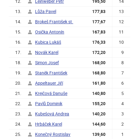
12.
Leinweber Petr
195,50
14
13.
Lůža Pavel
177,83
13
14.
Brokeš František st.
177,67
12
15.
Osička Antonín
167,83
11
16.
Kubica Lukáš
176,33
10
17.
Novák Karel
172,20
9
18.
Simon Josef
168,00
8
19.
Staněk František
168,80
7
20.
Appeltauer Jiří
161,80
6
21.
Krejčová Danuše
140,80
5
22.
Pavlů Dominik
155,20
4
23.
Kubešová Andrea
140,20
3
24.
Hrbáček Karel
144,60
2
25.
Konečný Rostislav
139,60
1