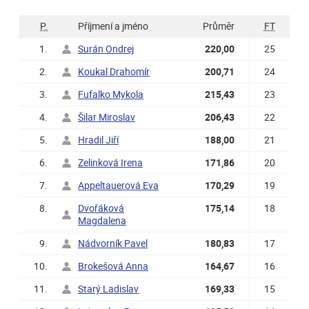
P.
Příjmení a jméno
Průměr
FT
1.
Surán Ondrej
220,00
25
2.
Koukal Drahomír
200,71
24
3.
Fufalko Mykola
215,43
23
4.
Šilar Miroslav
206,43
22
5.
Hradil Jiří
188,00
21
6.
Zelinková Irena
171,86
20
7.
Appeltauerová Eva
170,29
19
8.
Dvořáková
175,14
18
Magdalena
9.
Nádvorník Pavel
180,83
17
10.
Brokešová Anna
164,67
16
11.
Starý Ladislav
169,33
15