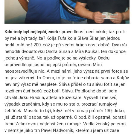
Kdo tedy byl nejlepší, aneb
spravedlnost není nikde, tak proč
by měla být tady, že? Kolja Fufalko a Sláva Šilar jen jednou
hodili míň než 200, což je při sedmi hrách dost dobré. Dvakrát
nehodili dvoustovku Ondra Suran a Míra Koukal, ten dokonce
jednou výrazně. No a podívejte se na výsledky. Ondru
ospravedlňuje jasně nejlepší průměr, ovšem Míru
neospravedlňuje nic. A mezi námi, jeho výraz na první fotce se
mi jeví zákeřný. To Ondra, to je na fotce dobrota sama a Koljův
nevinný výraz mě nesplete. Sláva přišel o tu slávu fotit se jen
rozdílem čtyř bodů, což bolí. Slávu. Po dlouhé době jsem
chválil Jirku Hradila, atleta a kuželkáře. Vysvětlil mě svůj
výpadek zraněním, kdy se mu to stalo, prozradí turnajový
žebříček. Muselo to být, když měl v turnaji průměr 130, Jirko,
jsi už starší osoba, tak už opatrně. O bod, čili opatrně, porazil
Irenu Zelinkovou, nejlepší ženu turnaje. Vedla ženský peleton,
v němž je jako trn Pavel Nádvorník, kterému jsem už zase