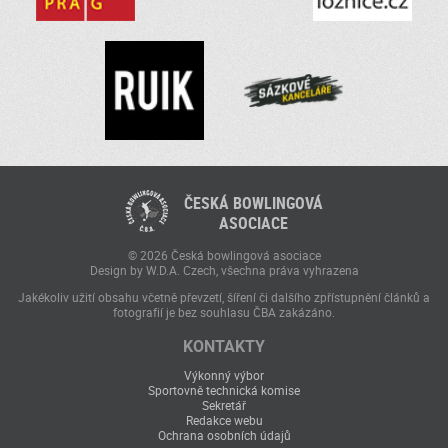
ČESKÁ BOWLINGOVÁ
ASOCIACE
© 2026 Česká bowlingová asociace
Design by W.D.A. Czech, všechna práva vyhrazena
Jakékoliv užití obsahu včetně převzetí, šíření či dalšího zpřístupnění článků a
fotografií je bez souhlasu ČBA zakázáno.
KONTAKTY
Výkonný výbor
Sportovně technická komise
Sekretář
Redakce webu
Ochrana osobních údajů