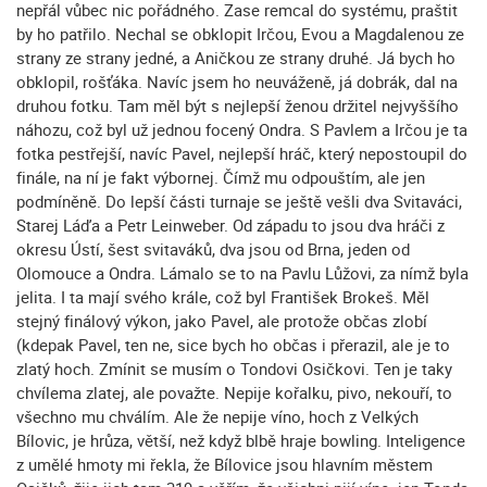
nepřál vůbec nic pořádného. Zase remcal do systému, praštit
by ho patřilo. Nechal se obklopit Irčou, Evou a Magdalenou ze
strany ze strany jedné, a Aničkou ze strany druhé. Já bych ho
obklopil, rošťáka. Navíc jsem ho neuváženě, já dobrák, dal na
druhou fotku. Tam měl být s nejlepší ženou držitel nejvyššího
náhozu, což byl už jednou focený Ondra. S Pavlem a Irčou je ta
fotka pestřejší, navíc Pavel, nejlepší hráč, který nepostoupil do
finále, na ní je fakt výbornej. Čímž mu odpouštím, ale jen
podmíněně. Do lepší části turnaje se ještě vešli dva Svitaváci,
Starej Láďa a Petr Leinweber. Od západu to jsou dva hráči z
okresu Ústí, šest svitaváků, dva jsou od Brna, jeden od
Olomouce a Ondra. Lámalo se to na Pavlu Lůžovi, za nímž byla
jelita. I ta mají svého krále, což byl František Brokeš. Měl
stejný finálový výkon, jako Pavel, ale protože občas zlobí
(kdepak Pavel, ten ne, sice bych ho občas i přerazil, ale je to
zlatý hoch. Zmínit se musím o Tondovi Osičkovi. Ten je taky
chvílema zlatej, ale považte. Nepije kořalku, pivo, nekouří, to
všechno mu chválím. Ale že nepije víno, hoch z Velkých
Bílovic, je hrůza, větší, než když blbě hraje bowling. Inteligence
z umělé hmoty mi řekla, že Bílovice jsou hlavním městem