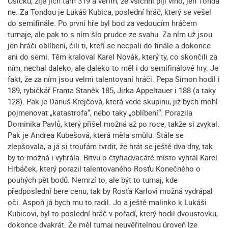
Osičků, žije jich tam 319 a věřím, že všichni pijí víno, jen Tonda
ne. Za Tondou je Lukáš Kubica, poslední hráč, který se vešel
do semifinále. Po první hře byl bod za vedoucím hráčem
turnaje, ale pak to s ním šlo prudce ze svahu. Za ním už jsou
jen hráči oblíbení, čili ti, kteří se necpali do finále a dokonce
ani do semi. Těm kraloval Karel Novák, který ty, co skončili za
ním, nechal daleko, ale daleko to měl i do semifinálové hry. Je
fakt, že za ním jsou velmi talentovaní hráči. Pepa Simon hodil i
189, rybičkář Franta Staněk 185, Jirka Appeltauer i 188 (a taky
128). Pak je Danuš Krejčová, která vede skupinu, již bych mohl
pojmenovat „katastrofa“, nebo taky „oblíbení“. Porazila
Dominika Pavlů, který přišel možná až po roce, takže si zvykal.
Pak je Andrea Kubešová, která měla smůlu. Stále se
zlepšovala, a já si troufám tvrdit, že hrát se ještě dva dny, tak
by to možná i vyhrála. Bitvu o čtyřiadvacáté místo vyhrál Karel
Hrbáček, který porazil talentovaného Rosťu Konečného o
pouhých pět bodů. Nemrzí to, ale být to turnaj, kde
předposlední bere cenu, tak by Rosťa Karlovi možná vydrápal
oči. Aspoň já bych mu to radil. Jo a ještě malinko k Lukáši
Kubicovi, byl to poslední hráč v pořadí, který hodil dvoustovku,
dokonce dvakrát. Že měl turnaj neuvěřitelnou úroveň lze