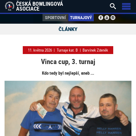
ČESKÁ BOWLINGOVÁ


ASOCIACE
SPORTOVNÍ
TURNAJOVÝ
ČLÁNKY
11. května 2026
|
Turnaje kat. B
|
Barvínek Zdeněk
Vinca cup, 3. turnaj
Kdo tedy byl nejlepší, aneb ...