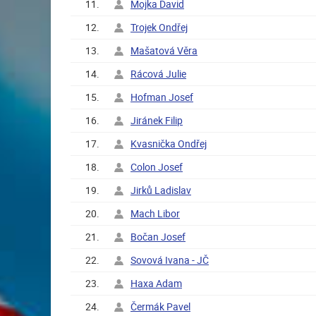
11.
Mojka David
12.
Trojek Ondřej
13.
Mašatová Věra
14.
Rácová Julie
15.
Hofman Josef
16.
Jiránek Filip
17.
Kvasnička Ondřej
18.
Colon Josef
19.
Jirků Ladislav
20.
Mach Libor
21.
Bočan Josef
22.
Sovová Ivana - JČ
23.
Haxa Adam
24.
Čermák Pavel