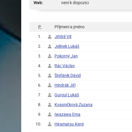
Web:
není k dispozici
P.
Příjmení a jméno
1.
Jiřiště Vít
2.
Jelínek Lukáš
3.
Pokorný Jan
4.
Rác Václav
5.
Štefánik Dávid
6.
Hindrák Jiří
7.
Gurgul Lukáš
8.
Kvasničková Zuzana
9.
Iwazawa Ema
10.
Hiramatsu Kenji