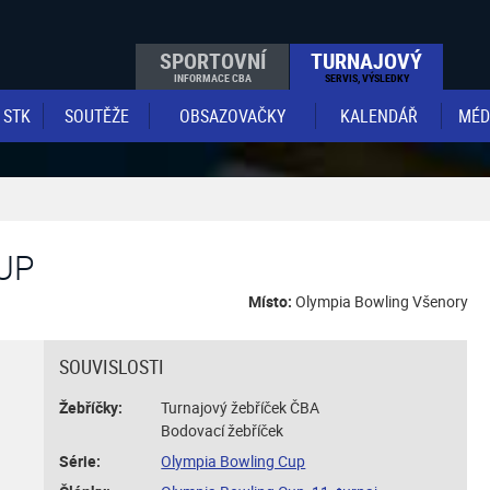
SPORTOVNÍ
TURNAJOVÝ
INFORMACE CBA
SERVIS, VÝSLEDKY
STK
SOUTĚŽE
OBSAZOVAČKY
KALENDÁŘ
MÉD
UP
Místo:
Olympia Bowling Všenory
SOUVISLOSTI
Žebříčky:
Turnajový žebříček ČBA
Bodovací žebříček
Série:
Olympia Bowling Cup