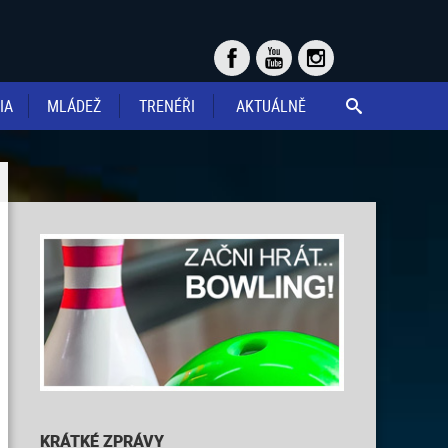
IA
MLÁDEŽ
TRENÉŘI
AKTUÁLNĚ

KRÁTKÉ ZPRÁVY