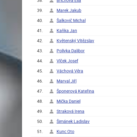
38.
Brichová Ella
39.
Marek Jakub
40.
Šalkovič Michal
41.
Kaňka Jan
42.
Květenský Vítězslav
43.
Polívka Dalibor
44.
Vlček Josef
45.
Váchová Věra
46.
Marval Jiří
47.
Šponerová Kateřina
48.
Mička Daniel
49.
Straková Irena
50.
Šimánek Ladislav
51.
Kunc Oto