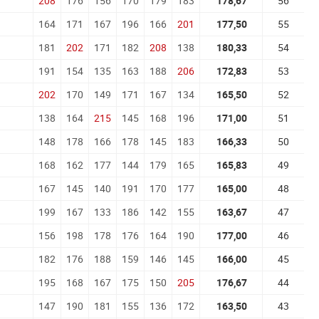
208
176
156
170
179
183
178,67
56
164
171
167
196
166
201
177,50
55
181
202
171
182
208
138
180,33
54
191
154
135
163
188
206
172,83
53
202
170
149
171
167
134
165,50
52
138
164
215
145
168
196
171,00
51
148
178
166
178
145
183
166,33
50
168
162
177
144
179
165
165,83
49
167
145
140
191
170
177
165,00
48
199
167
133
186
142
155
163,67
47
156
198
178
176
164
190
177,00
46
182
176
188
159
146
145
166,00
45
195
168
167
175
150
205
176,67
44
147
190
181
155
136
172
163,50
43