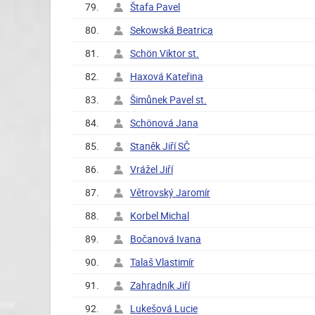
79.
Štafa Pavel
80.
Sekowská Beatrica
81.
Schön Viktor st.
82.
Haxová Kateřina
83.
Šimůnek Pavel st.
84.
Schönová Jana
85.
Staněk Jiří SČ
86.
Vrážel Jiří
87.
Větrovský Jaromír
88.
Korbel Michal
89.
Bočanová Ivana
90.
Talaš Vlastimír
91.
Zahradník Jiří
92.
Lukešová Lucie