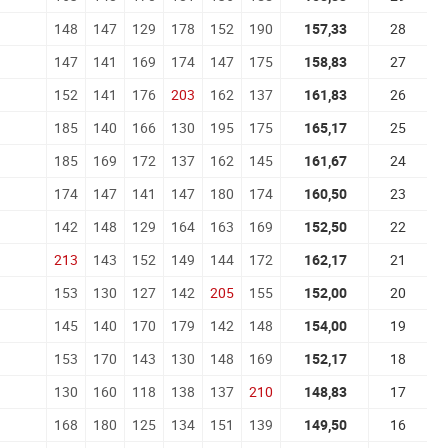
148
147
129
178
152
190
157,33
28
147
141
169
174
147
175
158,83
27
152
141
176
203
162
137
161,83
26
185
140
166
130
195
175
165,17
25
185
169
172
137
162
145
161,67
24
174
147
141
147
180
174
160,50
23
142
148
129
164
163
169
152,50
22
213
143
152
149
144
172
162,17
21
153
130
127
142
205
155
152,00
20
145
140
170
179
142
148
154,00
19
153
170
143
130
148
169
152,17
18
130
160
118
138
137
210
148,83
17
168
180
125
134
151
139
149,50
16