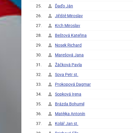
25.
Ďaďo Ján
26.
Jiřiště Miroslav
27.
Krch Miroslav
28.
Beštová Kateřina
29.
Nosek Richard
30.
Marešová Jana
31.
Žáčková Pavla
32.
Sova Petr st.
33.
Prokopová Dagmar
34.
Sopková Irena
35.
Brázda Bohumil
36.
Matějka Antonín
37.
Kolář Jan st.