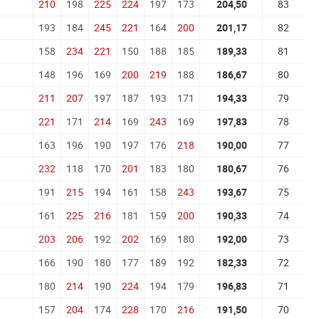
210
198
225
224
197
173
204,50
83
193
184
245
221
164
200
201,17
82
158
234
221
150
188
185
189,33
81
148
196
169
200
219
188
186,67
80
211
207
197
187
193
171
194,33
79
221
171
214
169
243
169
197,83
78
163
196
190
197
176
218
190,00
77
232
118
170
201
183
180
180,67
76
191
215
194
161
158
243
193,67
75
161
225
216
181
159
200
190,33
74
203
206
192
202
169
180
192,00
73
166
190
180
177
189
192
182,33
72
180
214
190
224
194
179
196,83
71
157
204
174
228
170
216
191,50
70