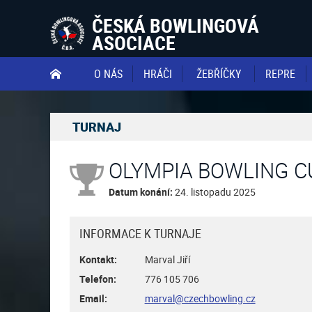
ČESKÁ BOWLINGOVÁ
ASOCIACE
O NÁS
HRÁČI
ŽEBŘÍČKY
REPRE

TURNAJ
OLYMPIA BOWLING C
Datum konání:
24. listopadu 2025
INFORMACE K TURNAJE
Kontakt:
Marval Jiří
Telefon:
776 105 706
Email:
marval@czechbowling.cz