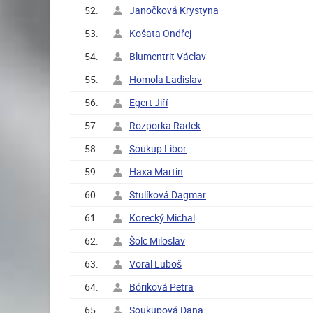
52.
Janočková Krystyna
53.
Košata Ondřej
54.
Blumentrit Václav
55.
Homola Ladislav
56.
Egert Jiří
57.
Rozporka Radek
58.
Soukup Libor
59.
Haxa Martin
60.
Stulíková Dagmar
61.
Korecký Michal
62.
Šolc Miloslav
63.
Voral Luboš
64.
Bóriková Petra
65.
Soukupová Dana