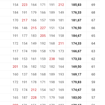
154
223
164
171
191
212
185,83
69
184
191
179
166
189
149
176,33
68
170
217
166
157
199
181
181,67
67
196
146
215
227
151
124
176,50
66
191
177
183
205
194
158
184,67
65
172
154
149
192
168
211
174,33
64
117
174
199
158
179
173
166,67
63
169
153
161
159
238
160
173,33
62
201
136
182
152
182
164
169,50
61
160
137
168
168
189
193
169,17
60
172
191
178
171
198
169
179,83
59
172
174
212
154
167
169
174,67
58
165
187
228
171
179
168
183,00
57