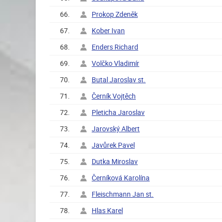
66.
Prokop Zdeněk
67.
Kober Ivan
68.
Enders Richard
69.
Volčko Vladimír
70.
Butal Jaroslav st.
71.
Černík Vojtěch
72.
Pleticha Jaroslav
73.
Jarovský Albert
74.
Javůrek Pavel
75.
Dutka Miroslav
76.
Černíková Karolína
77.
Fleischmann Jan st.
78.
Hlas Karel