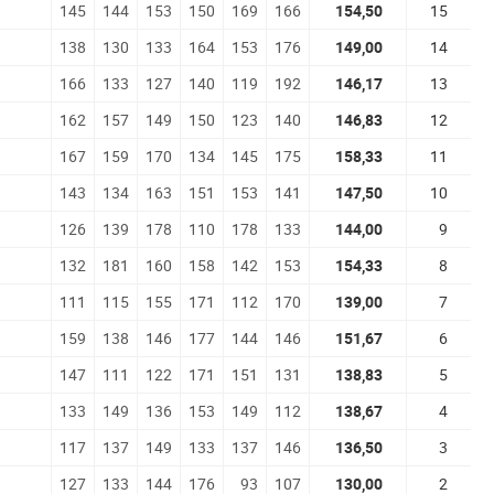
145
144
153
150
169
166
154,50
15
138
130
133
164
153
176
149,00
14
166
133
127
140
119
192
146,17
13
162
157
149
150
123
140
146,83
12
167
159
170
134
145
175
158,33
11
143
134
163
151
153
141
147,50
10
126
139
178
110
178
133
144,00
9
132
181
160
158
142
153
154,33
8
111
115
155
171
112
170
139,00
7
159
138
146
177
144
146
151,67
6
147
111
122
171
151
131
138,83
5
133
149
136
153
149
112
138,67
4
117
137
149
133
137
146
136,50
3
127
133
144
176
93
107
130,00
2