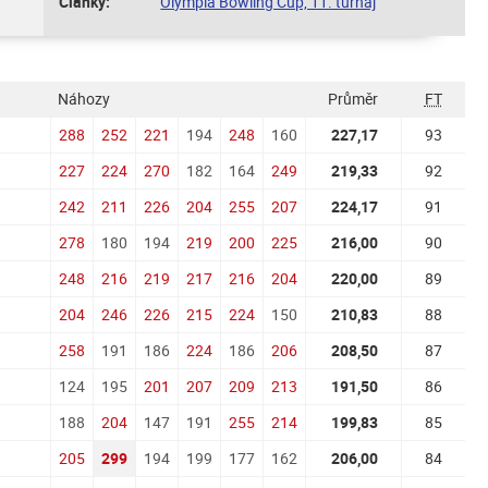
Články:
Olympia Bowling Cup, 11. turnaj
Náhozy
Průměr
FT
288
252
221
194
248
160
227,17
93
227
224
270
182
164
249
219,33
92
242
211
226
204
255
207
224,17
91
278
180
194
219
200
225
216,00
90
248
216
219
217
216
204
220,00
89
204
246
226
215
224
150
210,83
88
258
191
186
224
186
206
208,50
87
124
195
201
207
209
213
191,50
86
188
204
147
191
255
214
199,83
85
205
299
194
199
177
162
206,00
84