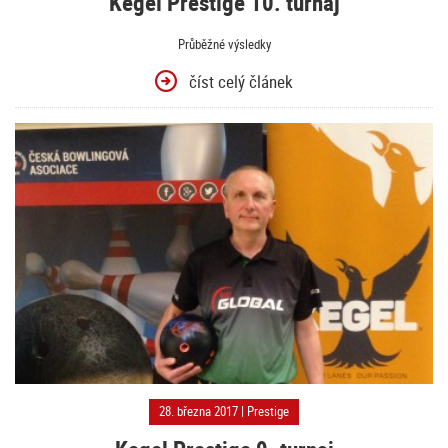
Kegel Prestige 10. turnaj
Průběžné výsledky
číst celý článek
28. března 2017 | Prestige