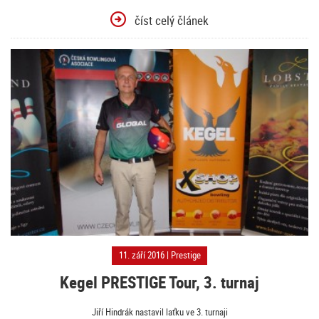
číst celý článek
11. září 2016 | Prestige
Kegel PRESTIGE Tour, 3. turnaj
Jiří Hindrák nastavil laťku ve 3. turnaji