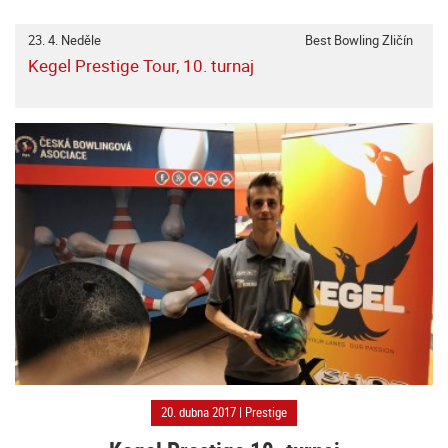
23. 4.
Neděle
Best Bowling Zličín
Kegel Prestige Tour, 10. turnaj
20. dubna 2017 | Prestige