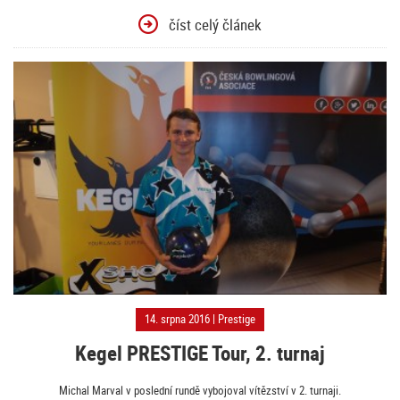
číst celý článek
14. srpna 2016 | Prestige
Kegel PRESTIGE Tour, 2. turnaj
Michal Marval v poslední rundě vybojoval vítězství v 2. turnaji.