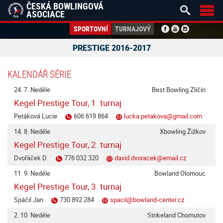
ČESKÁ BOWLINGOVÁ


ASOCIACE
SPORTOVNÍ
TURNAJOVÝ
PRESTIGE 2016-2017
KALENDÁŘ SÉRIE
24. 7.
Neděle
Best Bowling Zličín
Kegel Prestige Tour, 1. turnaj
Petáková Lucie
606 619 864
lucka.petakova@gmail.com


14. 8.
Neděle
Xbowling Žižkov
Kegel Prestige Tour, 2. turnaj
Dvořáček D.
776 032 320
david.dvoracek@email.cz


11. 9.
Neděle
Bowland Olomouc
Kegel Prestige Tour, 3. turnaj
Spáčil Jan
730 892 284
spacil@bowland-center.cz


2. 10.
Neděle
Strikeland Chomutov