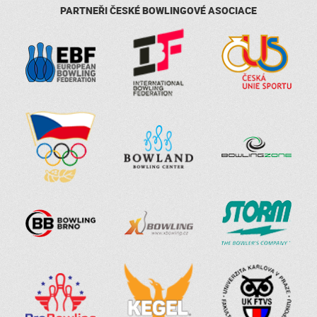
PARTNEŘI ČESKÉ BOWLINGOVÉ ASOCIACE