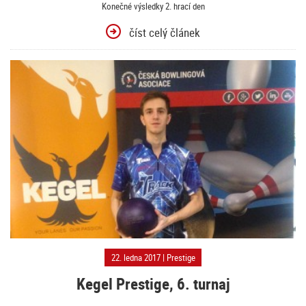
Konečné výsledky 2. hrací den
číst celý článek
22. ledna 2017 | Prestige
Kegel Prestige, 6. turnaj