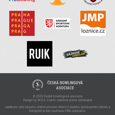
ČESKÁ BOWLINGOVÁ
ASOCIACE
© 2026 Česká bowlingová asociace
Design by W.D.A. Czech, všechna práva vyhrazena
Jakékoliv užití obsahu včetně převzetí, šíření či dalšího zpřístupnění článků a
fotografií je bez souhlasu ČBA zakázáno.