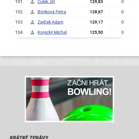
101.
Culek Jiří
129,83
0
102.
Bóriková Petra
128,67
0
103.
Zajíček Adam
129,17
0
104.
Korecký Michal
125,50
0
KRÁTKÉ ZPRÁVY