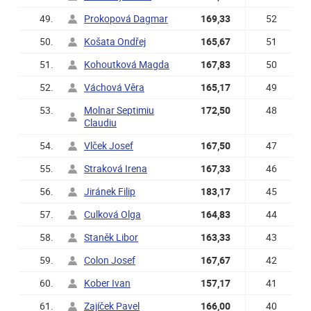
49.
Prokopová Dagmar
169,33
52
50.
Košata Ondřej
165,67
51
51.
Kohoutková Magda
167,83
50
52.
Váchová Věra
165,17
49
53.
Molnar Septimiu
172,50
48
Claudiu
54.
Vlček Josef
167,50
47
55.
Straková Irena
167,33
46
56.
Jiránek Filip
183,17
45
57.
Culková Olga
164,83
44
58.
Staněk Libor
163,33
43
59.
Colon Josef
167,67
42
60.
Kober Ivan
157,17
41
61.
Zajíček Pavel
166,00
40