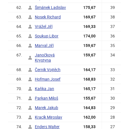
62.
Šimánek Ladislav
175,67
39
63.
Nosek Richard
169,67
38
64.
Vrážel Jiří
169,33
37
65.
Soukup Libor
174,00
36
66.
Marval Jiří
159,67
35
67.
Janočková
159,67
34
Krystyna
68.
Černík Vojtěch
164,17
33
69.
Hofman Josef
168,83
32
70.
Kaňka Jan
165,17
31
71.
Parkan Miloš
155,67
30
72.
Marek Jakub
164,83
29
73.
Kracík Miroslav
162,00
28
74.
Enders Walter
158,33
27