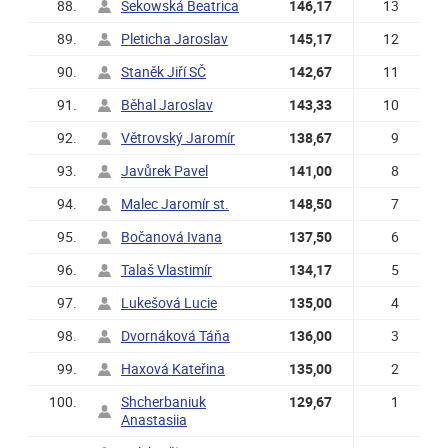
88.
Sekowská Beatrica
146,17
13
89.
Pleticha Jaroslav
145,17
12
90.
Staněk Jiří SČ
142,67
11
91.
Běhal Jaroslav
143,33
10
92.
Větrovský Jaromír
138,67
9
93.
Javůrek Pavel
141,00
8
94.
Malec Jaromír st.
148,50
7
95.
Bočanová Ivana
137,50
6
96.
Talaš Vlastimír
134,17
5
97.
Lukešová Lucie
135,00
4
98.
Dvornáková Táňa
136,00
3
99.
Haxová Kateřina
135,00
2
100.
Shcherbaniuk
129,67
1
Anastasiia