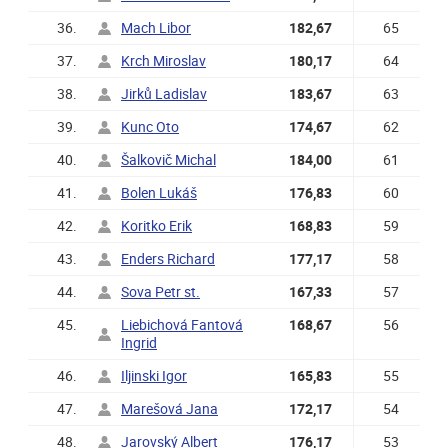
36.
Mach Libor
182,67
65
37.
Krch Miroslav
180,17
64
38.
Jirků Ladislav
183,67
63
39.
Kunc Oto
174,67
62
40.
Šalkovič Michal
184,00
61
41.
Bolen Lukáš
176,83
60
42.
Koritko Erik
168,83
59
43.
Enders Richard
177,17
58
44.
Sova Petr st.
167,33
57
45.
Liebichová Fantová
168,67
56
Ingrid
46.
Iljinski Igor
165,83
55
47.
Marešová Jana
172,17
54
48.
Jarovský Albert
176,17
53