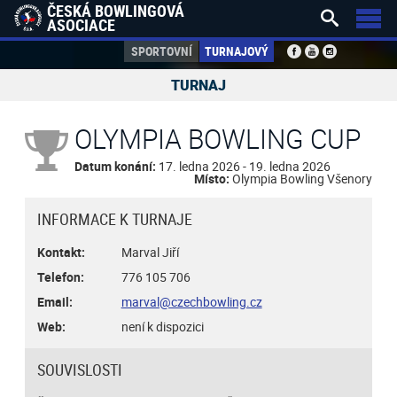
ČESKÁ BOWLINGOVÁ


ASOCIACE
SPORTOVNÍ
TURNAJOVÝ
TURNAJ
OLYMPIA BOWLING CUP
Datum konání:
17. ledna 2026 - 19. ledna 2026
Místo:
Olympia Bowling Všenory
INFORMACE K TURNAJE
Kontakt:
Marval Jiří
Telefon:
776 105 706
Email:
marval@czechbowling.cz
Web:
není k dispozici
SOUVISLOSTI