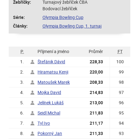
Žebříčky:
Turnajový žebříček ČBA
Bodovací žebříček
Série:
Olympia Bowling Cup
Články:
Olympia Bowling Cup, 1. turnaj
P.
Příjmení a jméno
Průměr
FT
1.
Štefánik Dávid
228,33
100
2.
Hiramatsu Kenji
220,00
99
3.
Matoušek Marek
208,33
98
4.
Mojka David
214,83
97
5.
Jelínek Lukáš
213,00
96
6.
Seidl Michal
211,83
95
7.
Tyl Ivo
211,17
94
8.
Pokorný Jan
211,33
93