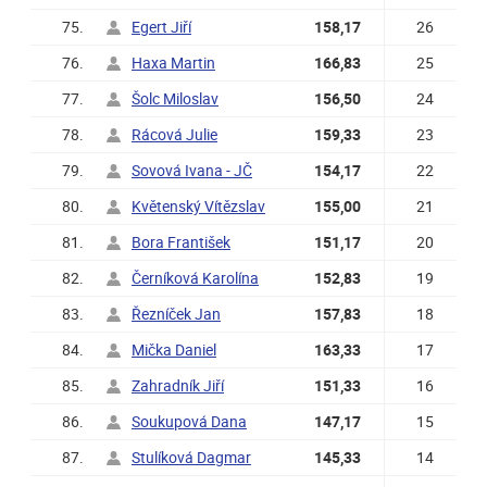
75.
Egert Jiří
158,17
26
76.
Haxa Martin
166,83
25
77.
Šolc Miloslav
156,50
24
78.
Rácová Julie
159,33
23
79.
Sovová Ivana - JČ
154,17
22
80.
Květenský Vítězslav
155,00
21
81.
Bora František
151,17
20
82.
Černíková Karolína
152,83
19
83.
Řezníček Jan
157,83
18
84.
Mička Daniel
163,33
17
85.
Zahradník Jiří
151,33
16
86.
Soukupová Dana
147,17
15
87.
Stulíková Dagmar
145,33
14