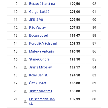
9.
Beštová Kateřina
199,50
92
10.
Gurgul Lukáš
203,00
91
11.
Jiřiště Vít
209,50
90
12.
Rác Václav
207,83
89
13.
Bočan Josef
199,67
88
14.
Kordulík Václav ml.
203,33
87
15.
Matějka Antonín
190,50
86
16.
Staněk Ondřej
198,50
85
17.
Jiřiště Miroslav
182,17
84
18.
Kolář Jan st.
194,50
83
19.
Čižek Jozef
186,00
82
20.
Jiřiště Vlastimil
188,00
81
21.
Fleischmann Jan
182,33
80
st.