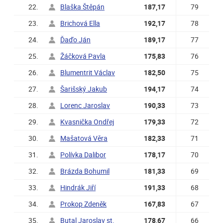
22.
Blaška Štěpán
187,17
79
23.
Brichová Ella
192,17
78
24.
Ďaďo Ján
189,17
77
25.
Žáčková Pavla
175,83
76
26.
Blumentrit Václav
182,50
75
27.
Šarišský Jakub
194,17
74
28.
Lorenc Jaroslav
190,33
73
29.
Kvasnička Ondřej
179,33
72
30.
Mašatová Věra
182,33
71
31.
Polívka Dalibor
178,17
70
32.
Brázda Bohumil
181,33
69
33.
Hindrák Jiří
191,33
68
34.
Prokop Zdeněk
167,83
67
35.
Butal Jaroslav st.
178,67
66